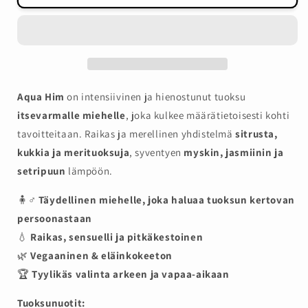
HIM
HIM
100
100
ml
ml
edp
edp
määrää
määrää
Aqua Him
on intensiivinen ja hienostunut tuoksu
itsevarmalle miehelle
, joka kulkee määrätietoisesti kohti
tavoitteitaan. Raikas ja merellinen yhdistelmä
sitrusta,
kukkia ja merituoksuja
, syventyen
myskin, jasmiinin ja
setripuun
lämpöön.
🧍♂️
Täydellinen miehelle, joka haluaa tuoksun kertovan
persoonastaan
💧
Raikas, sensuelli ja pitkäkestoinen
🌿
Vegaaninen & eläinkokeeton
🏆
Tyylikäs valinta arkeen ja vapaa-aikaan
Tuoksunuotit: