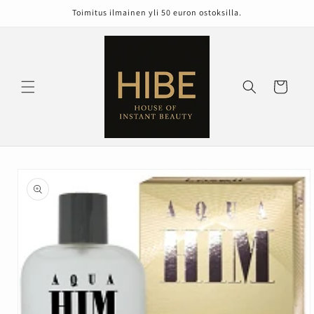
Ohita ja
Toimitus ilmainen yli 50 euron ostoksilla.
siirry
sisältöön
Ostoskori
Siirry
tuotetietoihin