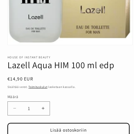
Avaa
aineisto
1
HOUSE OF INSTANT BEAUTY
modaalisessa
Lazell Aqua HIM 100 ml edp
ikkunassa
Normaalihinta
€14,90 EUR
Sisältää verot.
Toimituskulut
lasketaan kassalla.
Määrä
Määrä
Vähennä
Lisää
tuotteen
tuotteen
Lazell
Lazell
Aqua
Aqua
Lisää ostoskoriin