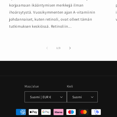
korjaamaan ikääntymisen merkkejä ilman
ihoärsytystä. Vuosikymmenten ajan A-vitamiinin
johdannaiset, kuten retinoli, ovat olleet tämän
tutkimuksen keskiössä. Retinoliin...
/
1
/
3
Maa/alue
Kieli
Suomi | EUR €
Suomi
Maksutavat