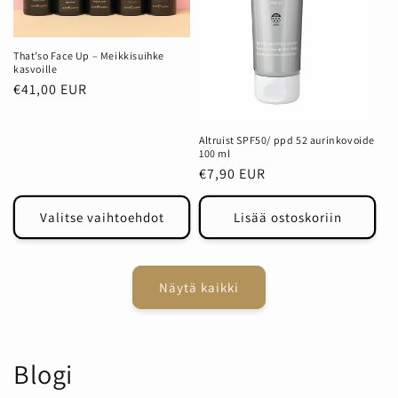
That’so Face Up – Meikkisuihke
kasvoille
Normaalihinta
€41,00 EUR
Altruist SPF50/ ppd 52 aurinkovoide
100 ml
Normaalihinta
€7,90 EUR
Valitse vaihtoehdot
Lisää ostoskoriin
Näytä kaikki
Blogi