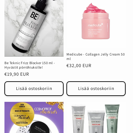
Medicube - Collagen Jelly Cream 50
ml
Be Teknic Frizz Blocker 150 ml -
Normaalihinta
€32,00 EUR
Hyvästit pörröhiuksille!
Normaalihinta
€19,90 EUR
Lisää ostoskoriin
Lisää ostoskoriin