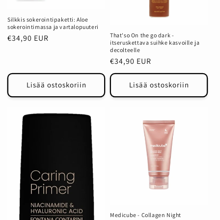
Silkkis sokerointipaketti: Aloe
sokerointimassa ja vartalopuuteri
That'so On the go dark -
Normaalihinta
€34,90 EUR
itseruskettava suihke kasvoille ja
decolteelle
Normaalihinta
€34,90 EUR
Lisää ostoskoriin
Lisää ostoskoriin
Medicube - Collagen Night