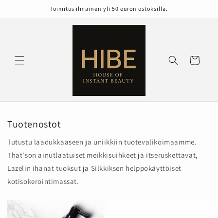
Ohita ja
Toimitus ilmainen yli 50 euron ostoksilla.
siirry
sisältöön
Ostoskori
Tuotenostot
Tutustu laadukkaaseen ja uniikkiin tuotevalikoimaamme.
That'son ainutlaatuiset meikkisuihkeet ja itseruskettavat,
Lazelin ihanat tuoksut ja Silkkiksen helppokäyttöiset
kotisokerointimassat.