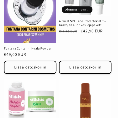
Alennusmyynti
Altruist SPF Face Protectors Kit –
Kasvojen aurinkosuojapaketti
Normaalihinta
Alennushinta
€42,90 EUR
€47,70 EUR
Fontana Contarini Hyalu Powder
Normaalihinta
€49,00 EUR
Lisää ostoskoriin
Lisää ostoskoriin