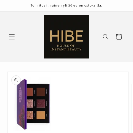
Ohita ja
Toimitus ilmainen yli 50 euron ostoksilla.
siirry
sisältöön
Ostoskori
Siirry
tuotetietoihin