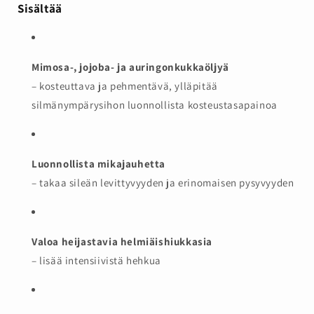
Sisältää
Mimosa-, jojoba- ja auringonkukkaöljyä
– kosteuttava ja pehmentävä, ylläpitää
silmänympärysihon luonnollista kosteustasapainoa
Luonnollista mikajauhetta
– takaa sileän levittyvyyden ja erinomaisen pysyvyyden
Valoa heijastavia helmiäishiukkasia
– lisää intensiivistä hehkua