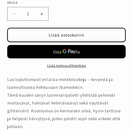
Määrä
Määrä
Vähennä
Lisää
tuotteen
tuotteen
Fontana
Fontana
Contarini
Contarini
Lisää ostoskoriin
Sunset
Sunset
Sparks
Sparks
-
-
luomiväripaletti
luomiväripaletti
määrää
määrää
Lisää maksuvaihtoehtoja
Luo loputtomasti erilaisia meikkilookeja – kevyestä ja
luonnollisesta hehkuvaan iltameikkiin.
Tämä kuuden sävyn luomiväripaletti yhdistää pehmeät
mattasävyt, hohtavat helmiäissävyt sekä näyttävät
glittervärit. Koostumus on kermaisen sileä, hyvin tarttuva
ja helposti häivyttyvä, joten paletti sopii sekä arkeen että
juhlaan.