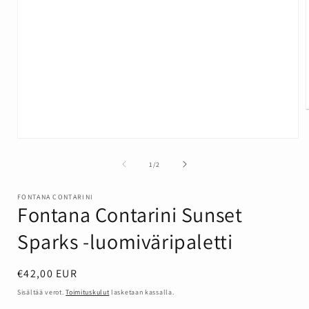
Avaa
aineisto
1
/
1
/
2
modaalisessa
ikkunassa
FONTANA CONTARINI
Fontana Contarini Sunset
Sparks -luomiväripaletti
Normaalihinta
€42,00 EUR
Sisältää verot.
Toimituskulut
lasketaan kassalla.